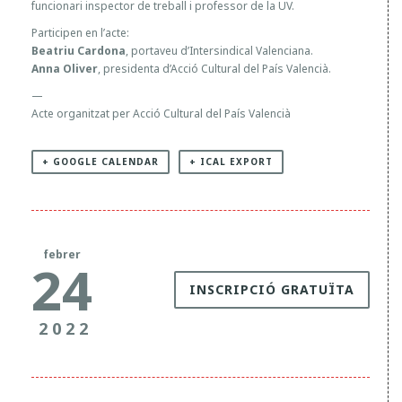
funcionari inspector de treball i professor de la UV.
N
Participen en l’acte:
O
Beatriu Cardona
, portaveu d’Intersindical Valenciana.
U
Anna Oliver
, presidenta d’Acció Cultural del País Valencià.
R
—
E
Acte organitzat per Acció Cultural del País Valencià
P
U
+ GOOGLE CALENDAR
+ ICAL EXPORT
B
L
I
C
febrer
24
A
INSCRIPCIÓ GRATUÏTA
N
I
2022
S
M
E