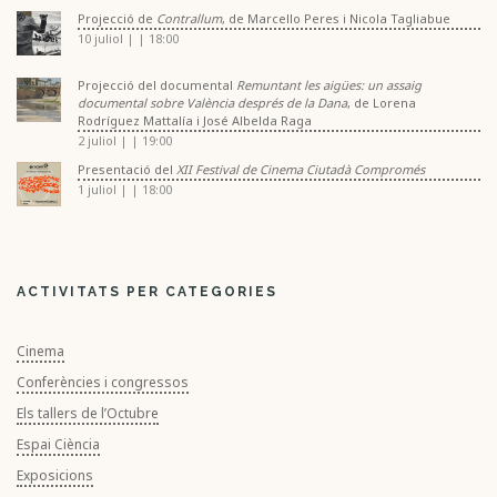
Projecció de
Contrallum
, de Marcello Peres i Nicola Tagliabue
10 juliol | | 18:00
Projecció del documental
Remuntant les aigües: un assaig
documental sobre València després de la Dana
, de Lorena
Rodríguez Mattalía i José Albelda Raga
2 juliol | | 19:00
Presentació del
XII Festival de Cinema Ciutadà Compromés
1 juliol | | 18:00
ACTIVITATS PER CATEGORIES
Cinema
Conferències i congressos
Els tallers de l’Octubre
Espai Ciència
Exposicions