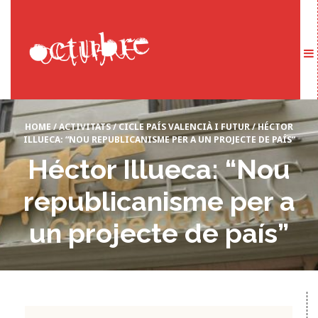
HOME
/
ACTIVITATS
/
CICLE PAÍS VALENCIÀ I FUTUR
/
HÉCTOR
ILLUECA: “NOU REPUBLICANISME PER A UN PROJECTE DE PAÍS”
Héctor Illueca: “Nou
republicanisme per a
un projecte de país”