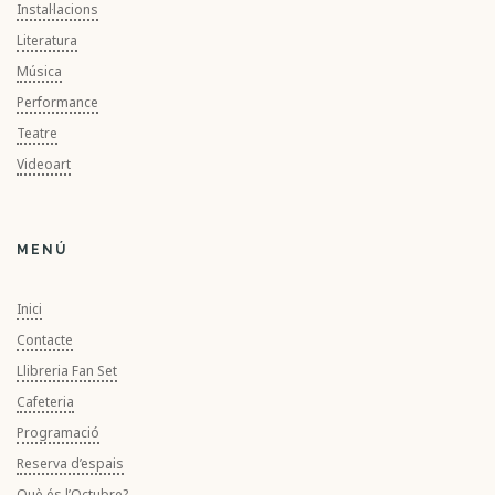
Instal·lacions
Literatura
Música
Performance
Teatre
Videoart
MENÚ
Inici
Contacte
Llibreria Fan Set
Cafeteria
Programació
Reserva d’espais
Què és l’Octubre?