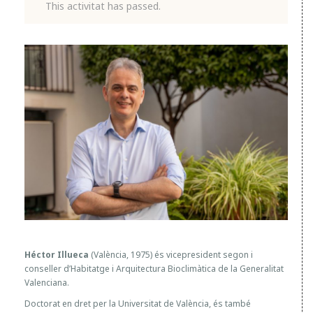
This activitat has passed.
H
É
C
T
O
R
I
L
L
U
E
C
Héctor Illueca
(València, 1975) és vicepresident segon i
A
conseller d’Habitatge i Arquitectura Bioclimàtica de la Generalitat
Valenciana.
:
“
Doctorat en dret per la Universitat de València, és també