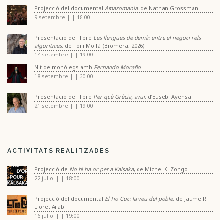
Projecció del documental
Amazomania
, de Nathan Grossman
9 setembre | | 18:00
Presentació del llibre
Les llengües de demà: entre el negoci i els
algoritmes
, de Toni Mollà (Bromera, 2026)
14 setembre | | 19:00
Nit de monòlegs amb
Fernando Moraño
18 setembre | | 20:00
Presentació del llibre
Per què Grècia, avui
, d’Eusebi Ayensa
21 setembre | | 19:00
ACTIVITATS REALITZADES
Projecció de
No hi ha or per a Kalsaka
, de Michel K. Zongo
22 juliol | | 18:00
Projecció del documental
El Tio Cuc: la veu del poble
, de Jaume R.
Lloret Arabí
16 juliol | | 19:00