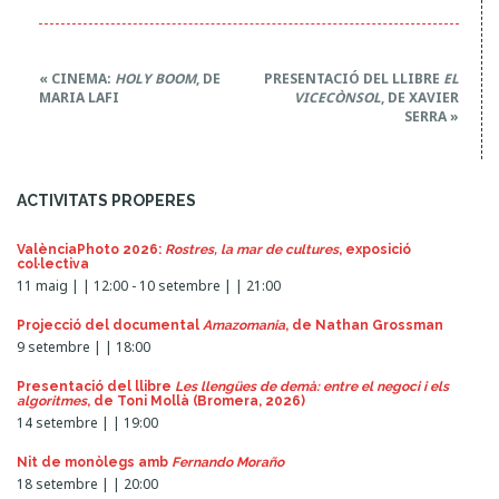
A
Í
S
E
«
CINEMA:
HOLY BOOM
, DE
PRESENTACIÓ DEL LLIBRE
EL
”
v
MARIA LAFI
VICECÒNSOL
, DE XAVIER
SERRA
»
e
n
t
ACTIVITATS PROPERES
N
a
ValènciaPhoto 2026:
Rostres, la mar de cultures
, exposició
col·lectiva
v
11 maig | | 12:00
-
10 setembre | | 21:00
i
g
Projecció del documental
Amazomania
, de Nathan Grossman
9 setembre | | 18:00
a
t
Presentació del llibre
Les llengües de demà: entre el negoci i els
algoritmes
, de Toni Mollà (Bromera, 2026)
i
14 setembre | | 19:00
o
Nit de monòlegs amb
Fernando Moraño
n
18 setembre | | 20:00