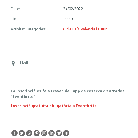
P
Date:
24/02/2022
E
R
Time:
19:30
A
Activitat Categories:
Cicle País Valencià i Futur
U
N
P
R
Hall
O
J
E
C
La inscripció es fa a traves de l’app de reserva d'entrades
"Eventbrite":
T
Inscripció gratuïta obligatòria a Eventbrite
E
D
E
P