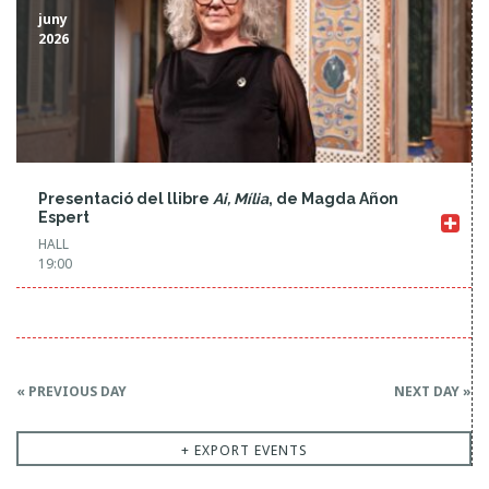
juny
2026
Presentació del llibre
Ai, Mília
, de Magda Añon
Espert
HALL
19:00
D
«
PREVIOUS DAY
NEXT DAY
»
a
y
+ EXPORT EVENTS
N