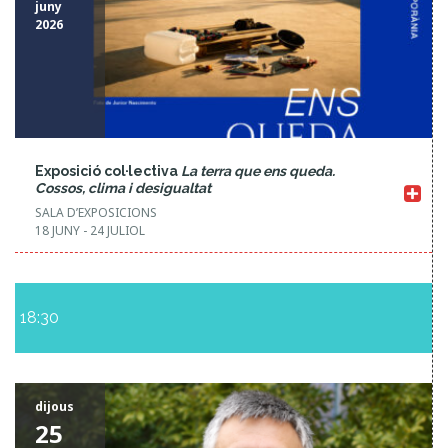
o
juny
2026
n
Exposició col·lectiva
La terra que ens queda.
Cossos, clima i desigualtat
SALA D’EXPOSICIONS
18 JUNY - 24 JULIOL
18:30
dijous
25