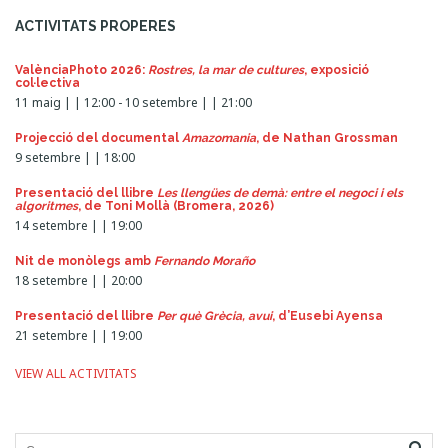
a
ACTIVITATS PROPERES
v
i
ValènciaPhoto 2026:
Rostres, la mar de cultures
, exposició
g
col·lectiva
11 maig | | 12:00
-
10 setembre | | 21:00
a
t
Projecció del documental
Amazomania
, de Nathan Grossman
i
9 setembre | | 18:00
o
Presentació del llibre
Les llengües de demà: entre el negoci i els
algoritmes
, de Toni Mollà (Bromera, 2026)
n
14 setembre | | 19:00
Nit de monòlegs amb
Fernando Moraño
18 setembre | | 20:00
Presentació del llibre
Per què Grècia, avui
, d’Eusebi Ayensa
21 setembre | | 19:00
VIEW ALL ACTIVITATS