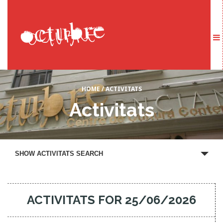
HOME
/
ACTIVITATS
Activitats
A
SHOW ACTIVITATS SEARCH
c
t
i
ACTIVITATS FOR 25/06/2026
v