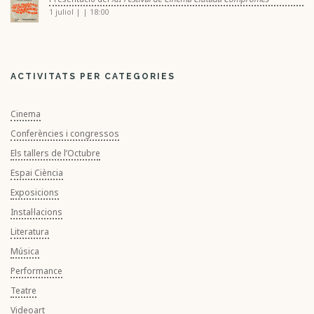
1 juliol | | 18:00
ACTIVITATS PER CATEGORIES
Cinema
Conferències i congressos
Els tallers de l’Octubre
Espai Ciència
Exposicions
Instal·lacions
Literatura
Música
Performance
Teatre
Videoart