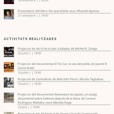
18 setembre | | 20:00
Presentació del llibre
Per què Grècia, avui
, d’Eusebi Ayensa
21 setembre | | 19:00
ACTIVITATS REALITZADES
Projecció de
No hi ha or per a Kalsaka
, de Michel K. Zongo
22 juliol | | 18:00
Projecció del documental
El Tio Cuc: la veu del poble
, de Jaume R.
Lloret Arabí
16 juliol | | 19:00
Projecció de
Contrallum
, de Marcello Peres i Nicola Tagliabue
10 juliol | | 18:00
Projecció del documental
Remuntant les aigües: un assaig
documental sobre València després de la Dana
, de Lorena
Rodríguez Mattalía i José Albelda Raga
2 juliol | | 19:00
Presentació del
XII Festival de Cinema Ciutadà Compromés