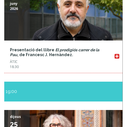
juny
2026
Presentació del llibre
El prodigiós carrer de la
Pau
, de Francesc J. Hernàndez.
ÀTIC
18:30
19:00
dijous
25