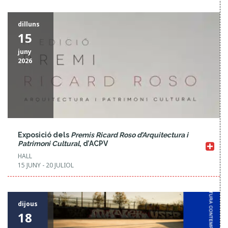
V
dilluns
i
15
e
juny
w
2026
s
N
a
v
Exposició dels
Premis Ricard Roso d’Arquitectura i
i
Patrimoni Cultural
, d’ACPV
HALL
g
15 JUNY - 20 JULIOL
a
t
dijous
i
18