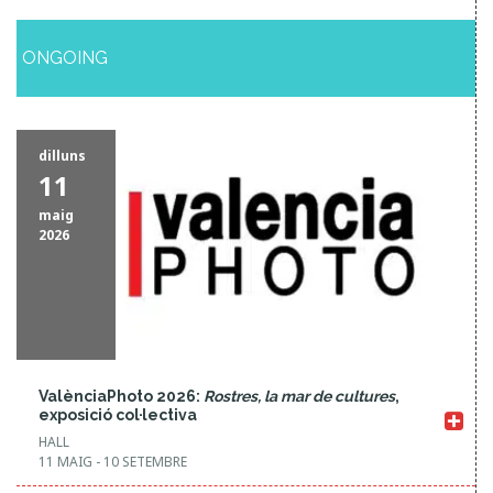
i
t
ONGOING
a
t
s
dilluns
11
S
maig
e
2026
a
r
c
h
ValènciaPhoto 2026:
Rostres, la mar de cultures
,
a
exposició col·lectiva
n
HALL
11 MAIG - 10 SETEMBRE
d