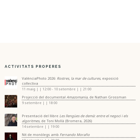
ACTIVITATS PROPERES
ValènciaPhoto 2026:
Rostres, la mar de cultures
, exposició
col·lectiva
11 maig | | 12:00
-
10 setembre | | 21:00
Projecció del documental
Amazomania
, de Nathan Grossman
9 setembre | | 18:00
Presentació del llibre
Les llengües de demà: entre el negoci i els
algoritmes
, de Toni Mollà (Bromera, 2026)
14 setembre | | 19:00
Nit de monòlegs amb
Fernando Moraño