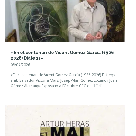
«En el centenari de Vicent Gómez García (1926-
2026) Diàlegs»
08/04/2026
«En el centenari de Vicent Gómez García (1926-2026) Diàlegs
amb Salvador Victoria Marz, Josep-Marí Gómez Lozano i Joan
Gómez Alemany» Exposició a l’Octubre CCC del 17 d’abril al 30
de maig de 2026. Inauguració: divendres 17 d’abril a les
19.30h QUATRE MIRADES CREUADES: ART, TEMPS I
GENEALOGIA Javier Moral Martín i Joan Gómez Alemany […]