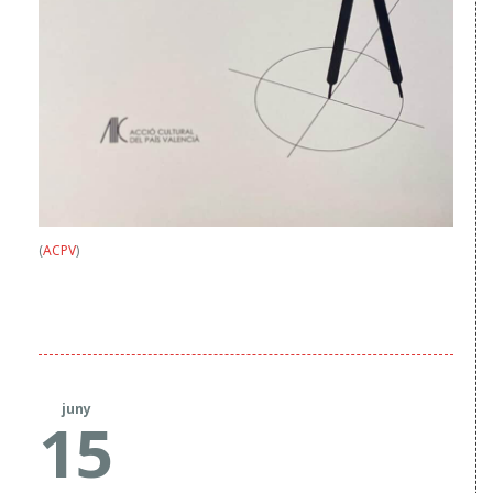
(
ACPV
)
juny
15