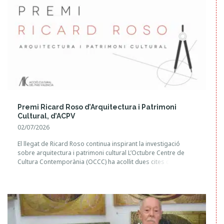
Premi Ricard Roso d’Arquitectura i Patrimoni
Cultural, d’ACPV
02/07/2026
El llegat de Ricard Roso continua inspirant la investigació
sobre arquitectura i patrimoni cultural L’Octubre Centre de
Cultura Contemporània (OCCC) ha acollit dues cites que han
convertit l’espai en un punt de trobada entre la universitat, el
patrimoni cultural i la societat. D’una banda, la inauguració de
l’exposició dels treballs premiats i seleccionats en la […]