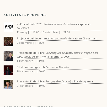
ACTIVITATS PROPERES
ValènciaPhoto 2026:
Rostres, la mar de cultures
, exposició
col·lectiva
11 maig | | 12:00
-
10 setembre | | 21:00
Projecció del documental
Amazomania
, de Nathan Grossman
9 setembre | | 18:00
Presentació del llibre
Les llengües de demà: entre el negoci i els
algoritmes
, de Toni Mollà (Bromera, 2026)
14 setembre | | 19:00
Nit de monòlegs amb
Fernando Moraño
18 setembre | | 20:00
Presentació del llibre
Per què Grècia, avui
, d’Eusebi Ayensa
21 setembre | | 19:00