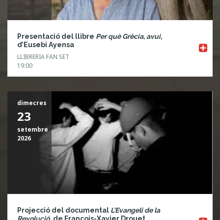
Presentació del llibre
Per què Grècia, avui
,
d’Eusebi Ayensa
LLIBRERIA FAN SET
19:00
dimecres
23
setembre
2026
Projecció del documental
L’Evangeli de la
Revolució
, de François-Xavier Drouet