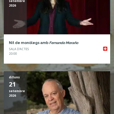
setembre
2026
Nit de monòlegs amb
Fernando Moraño
SALA D’ACTES
20:00
dilluns
21
setembre
2026