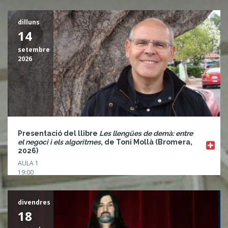
dilluns
14
setembre
2026
Presentació del llibre
Les llengües de demà: entre
el negoci i els algoritmes
, de Toni Mollà (Bromera,
2026)
AULA 1
19:00
divendres
18