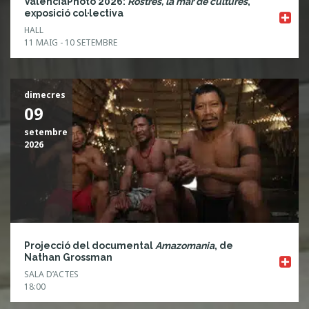
ValènciaPhoto 2026:
Rostres, la mar de cultures
,
exposició col·lectiva
HALL
11 MAIG - 10 SETEMBRE
dimecres
09
setembre
2026
Projecció del documental
Amazomania
, de
Nathan Grossman
SALA D’ACTES
18:00