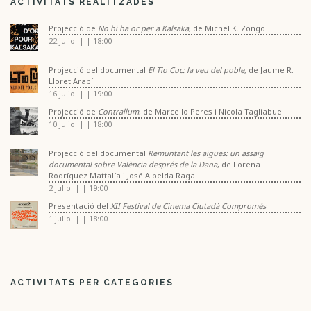
ACTIVITATS REALITZADES
Projecció de
No hi ha or per a Kalsaka
, de Michel K. Zongo
22 juliol | | 18:00
Projecció del documental
El Tio Cuc: la veu del poble
, de Jaume R.
Lloret Arabí
16 juliol | | 19:00
Projecció de
Contrallum
, de Marcello Peres i Nicola Tagliabue
10 juliol | | 18:00
Projecció del documental
Remuntant les aigües: un assaig
documental sobre València després de la Dana
, de Lorena
Rodríguez Mattalía i José Albelda Raga
2 juliol | | 19:00
Presentació del
XII Festival de Cinema Ciutadà Compromés
1 juliol | | 18:00
ACTIVITATS PER CATEGORIES