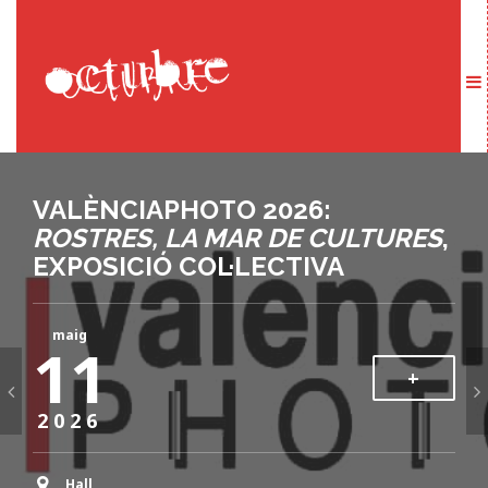
VALÈNCIAPHOTO 2026:
PROJECCIÓ DEL DOCUMENTAL
ROSTRES, LA MAR DE CULTURES
AMAZOMANIA
, DE NATHAN
,
EXPOSICIÓ COL·LECTIVA
GROSSMAN
setembre
maig
11
09
+
+
2026
2026
Hall
Sala d’actes