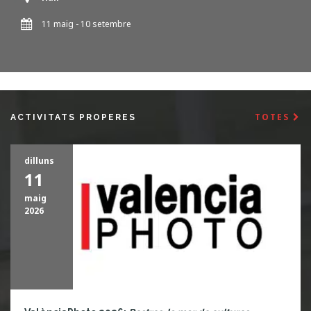
11 maig - 10 setembre
18:00
TOTES
ACTIVITATS PROPERES
dilluns
11
maig
2026