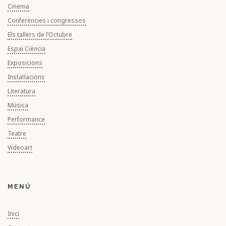
Cinema
Conferències i congressos
Els tallers de l’Octubre
Espai Ciència
Exposicions
Instal·lacions
Literatura
Música
Performance
Teatre
Videoart
MENÚ
Inici